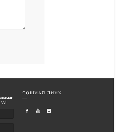
СОШИАЛ ЛИНК
авахыг
үү!