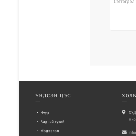
ҮНДСЭН ЦЭС
ХОЛ
ХУД
Нүүр
Нис
Бидний тухай
Мэдээлэл
inf