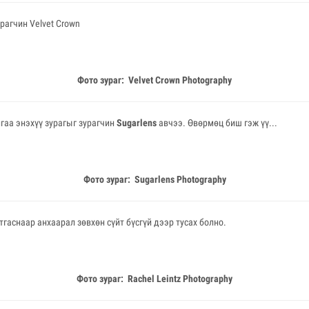
урагчин Velvet Crown
Фото зураг: Velvet Crown Photography
йгаа энэхүү зурагыг зурагчин
Sugarlens
авчээ. Өвөрмөц биш гэж үү...
Фото зураг: Sugarlens Photography
стгаснаар анхаарал зөвхөн сүйт бүсгүй дээр тусах болно.
Фото зураг: Rachel Leintz Photography