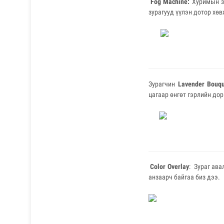
Fog Machine
:
Хуримын з
зурагууд үүлэн дотор хөв
Зурагчин
Lavender Bouqu
цагаар өнгөт гэрлийн до
Color Overlay
: Зураг ав
анзаарч байгаа биз дээ.