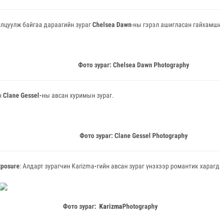
лцуулж байгаа дараагийн зураг
Chelsea Dawn
-ны гэрэл ашигласан гайхамши
Фото зураг: Chelsea Dawn Photography
н
Clane Gessel-
ны авсан хуримын зураг.
Фото зураг: Clane Gessel Photography
xposure
: Алдарт зурагчин Karizma
-
гийн авсан зураг үнэхээр романтик харагд
Фото зураг:
Karizma
Photography