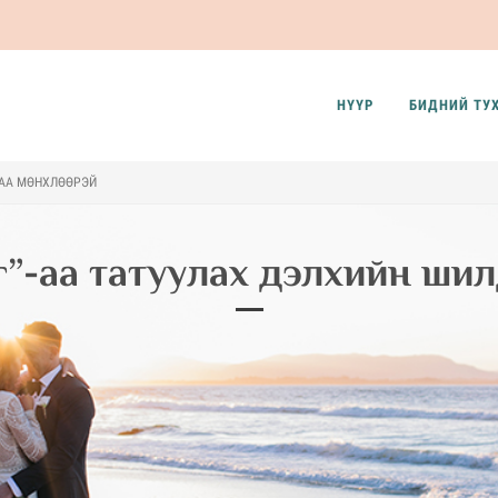
НҮҮР
БИДНИЙ ТУ
АА МӨНХЛӨӨРЭЙ
”-аа татуулах дэлхийн ши