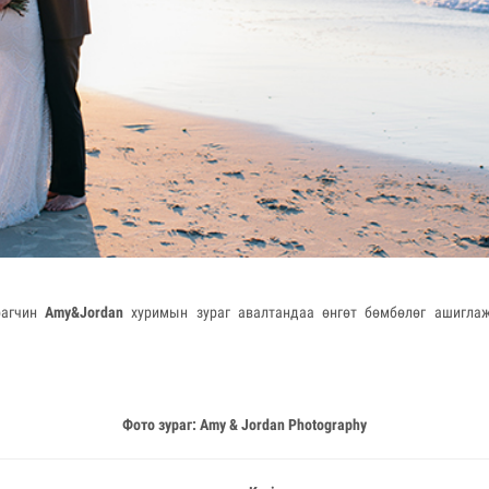
рагчин
Amy&Jordan
хуримын зураг авалтандаа өнгөт бөмбөлөг ашигла
Фото зураг: Amy & Jordan Photography