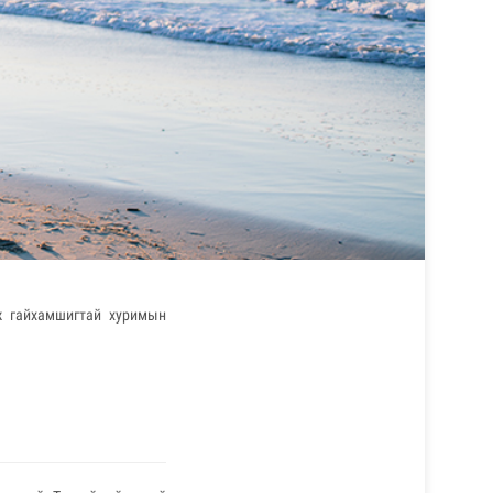
ж гайхамшигтай хуримын