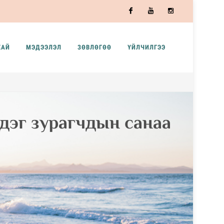
Facebook
Youtube
Instagram
ХАЙ
МЭДЭЭЛЭЛ
ЗӨВЛӨГӨӨ
ҮЙЛЧИЛГЭЭ
лдэг зурагчдын санаа