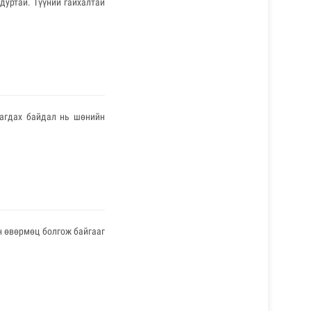
дуртай. Түүний гайхалтай
рагдах байдал нь шөнийн
н өвөрмөц болгож байгааг