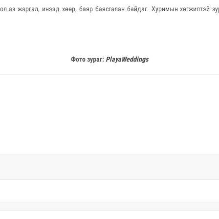
бол аз жаргал, инээд хөөр, баяр баясгалан байдаг. Хуримын хөгжилтэй зу
Фото зураг:
PlayaWeddings