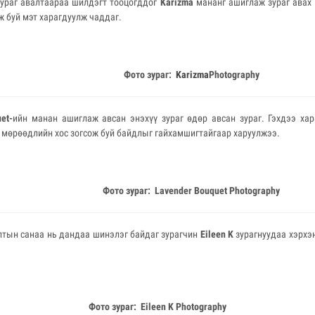
ураг авалтаараа шилдэгт тооцогддог
Karizma
мананг ашиглаж зураг авах 
ж буй мэт харагдуулж чаддаг.
Фото зураг:
Karizma
Photography
et-
ийн манан ашиглаж авсан энэхүү зураг өдөр авсан зураг. Гэхдээ ха
р мөрөөдлийн хос зогсож буй байдлыг гайхамшигтайгаар харуулжээ.
Фото зураг:
Lavender Bouquet
Photography
алтын санаа нь дандаа шинэлэг байдаг зурагчин
Eileen K
зурагнуудаа хэрхэ
Фото зураг: Eileen K
Photography