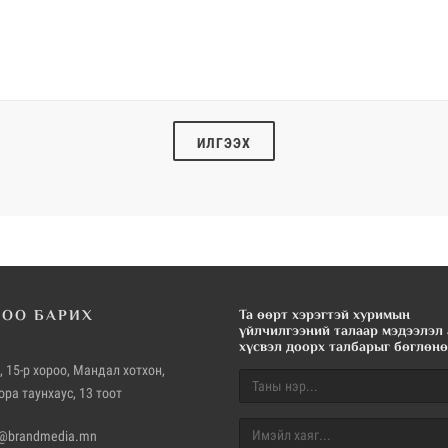
ИЛГЭЭХ
БОО БАРИХ
Та өөрт хэрэгтэй хуримын
үйлчилгээний талаар мэдээлэл 
хүсвэл доорх талбарыг бөглөнө 
, 15-р хороо, Мандал хотхон,
ора таунхаус, 13 тоот
o@brandmedia.mn